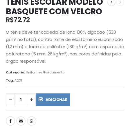
TÊNIS ESCOLAR MODELO
BASQUETE COM VELCRO
R$
72.72
O tênis deve ter cabedal de lona 100% algodão (530
g/m² no total), contra forte de elastômero vulcanizado
(1,2 mm) e forro de poliéster (130 g/m²) com espuma de
poliuretano (5 mm, 26 kg/m³), nas cores definidas pelo
órgão responsável.
Categoria:
Uniformes/Fardamento
Tag:
A231
ADICIONAR