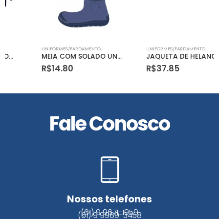
UNIFORMES/FARDAMENTO
UNIFORMES/FARDAMENTO
MEIA COM SOLADO UNISSEX:
JAQUETA DE HELANCA 100% POLIAMIDA
R$
14.80
R$
37.85
Fale Conosco
Nossos telefones
(61) 9 9671-1959
(61) 9 9989-3458