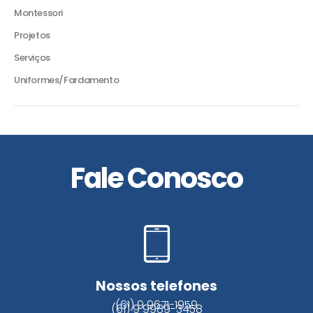
Montessori
Projetos
Serviços
Uniformes/Fardamento
Fale Conosco
Nossos telefones
(61) 9 9671-1959
(61) 9 9989-3458