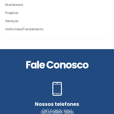
Montessori
Projetos
Serviços
Uniformes/Fardamento
Fale Conosco
Nossos telefones
(61) 9 9671-1959
(61) 9 9989-3458