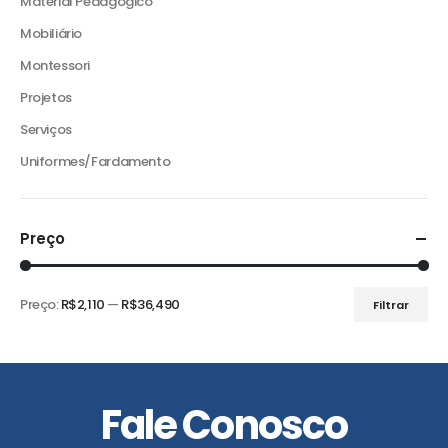
Material Pedagógico
Mobiliário
Montessori
Projetos
Serviços
Uniformes/Fardamento
Preço
Preço:
R$2,110
—
R$36,490
Filtrar
Preço
Preço
mínimo
máximo
Fale Conosco