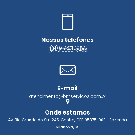
Nossos telefones
(61) 9 9671-1959
(61) 9 9989-3458
E-mail
atendimento@bmservicos.com.br
Onde estamos
Av. Rio Grande do Sul, 245, Centro, CEP 95875-000 - Fazenda
Vilanova/RS