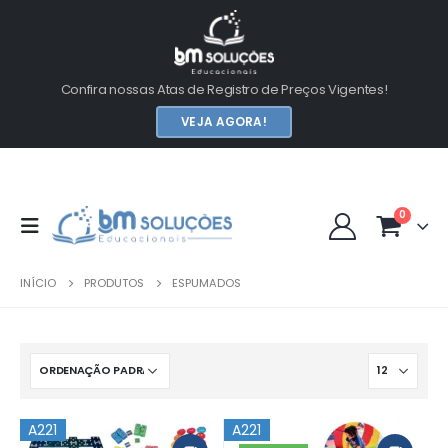
Confira nossas Atas de Registro de Preços Vigentes!
VEJA AGORA!
0
INÍCIO
PRODUTOS
ESPUMADOS
A221
A221