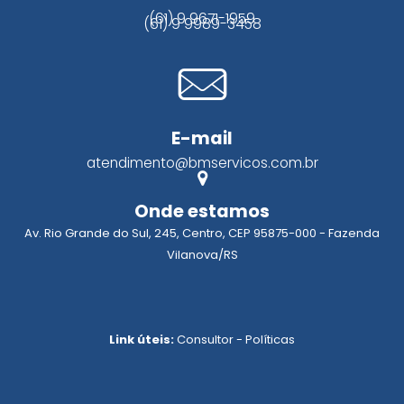
(61) 9 9671-1959
(61) 9 9989-3458
E-mail
atendimento@bmservicos.com.br
Onde estamos
Av. Rio Grande do Sul, 245, Centro, CEP 95875-000 - Fazenda
Vilanova/RS
Link úteis:
Consultor
-
Políticas