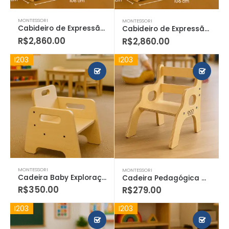
MONTESSORI
MONTESSORI
Cabideiro de Expressão e Identidade
Cabideiro de Expressão e Identidade Infantil
R$
2,860.00
R$
2,860.00
I203
I203
MONTESSORI
MONTESSORI
Cadeira Baby Exploração Inicial
Cadeira Pedagógica Montessori
R$
350.00
R$
279.00
I203
I203