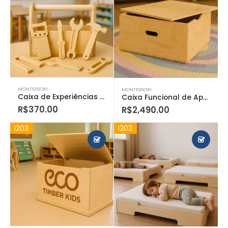
MONTESSORI
MONTESSORI
Caixa de Experiências Construtivas
Caixa Funcional de Apoio à Rotina Escolar
R$
370.00
R$
2,490.00
I203
I203