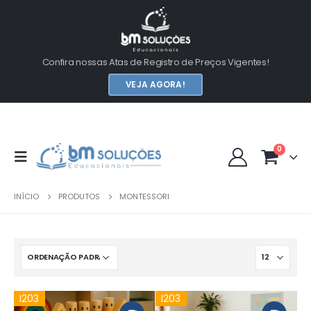
Confira nossas Atas de Registro de Preços Vigentes!
VEJA AGORA!
0
INÍCIO
PRODUTOS
MONTESSORI
I203
I203