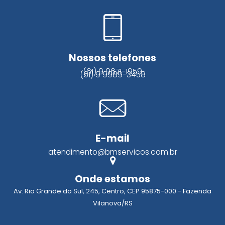
Nossos telefones
(61) 9 9671-1959
(61) 9 9989-3458
E-mail
atendimento@bmservicos.com.br
Onde estamos
Av. Rio Grande do Sul, 245, Centro, CEP 95875-000 - Fazenda
Vilanova/RS