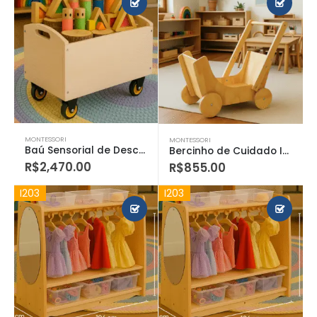
MONTESSORI
MONTESSORI
Baú Sensorial de Descobertas
Bercinho de Cuidado Infantil
R$
2,470.00
R$
855.00
I203
I203