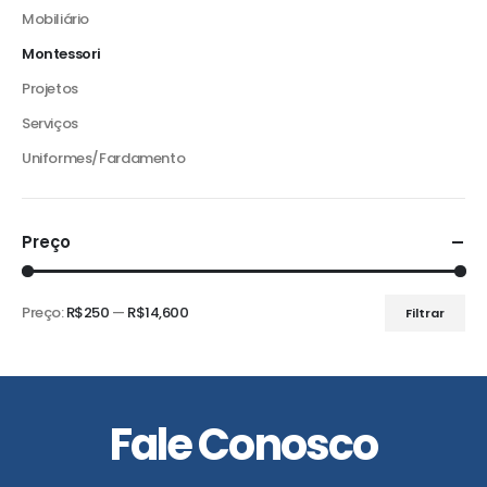
Mobiliário
Montessori
Projetos
Serviços
Uniformes/Fardamento
Preço
Preço:
R$250
—
R$14,600
Filtrar
Preço
Preço
mínimo
máximo
Fale Conosco