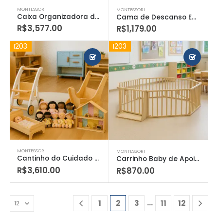
MONTESSORI
MONTESSORI
Caixa Organizadora de Brinquedos
Cama de Descanso Empilhável Montessori
R$
3,577.00
R$
1,179.00
I203
I203
MONTESSORI
MONTESSORI
Cantinho do Cuidado e Afeto
Carrinho Baby de Apoio e Organização
R$
3,610.00
R$
870.00
…
1
2
3
11
12